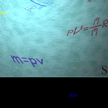
ели]
Сайт создан в системе
uCoz