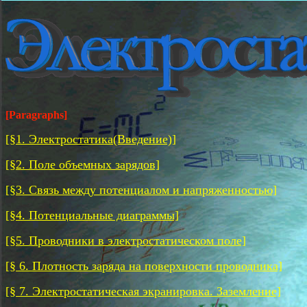
[Paragraphs]
[§1. Электростатика(Введение)]
[§2. Поле объемных зарядов]
[§3. Связь между потенциалом и напряженностью]
[§4. Потенциальные диаграммы]
[§5. Проводники в электростатическом поле]
[§ 6. Плотность заряда на поверхности проводника]
[§ 7. Электростатическая экранировка. Заземление]