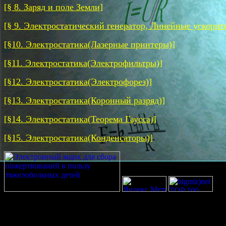
[§ 8. Заряд и поле Земли]
[§ 9. Электростатический генератор, Линейные ускорит
[§10. Электростатика(Лазерные принтеры)]
[§11. Электростатика(Электрофильтры)]
[§12. Электростатика(Электрофорез)]
[§13. Электростатика(Коронный разряд)]
[§14. Электростатика(Теорема Гаусса)]
[§15. Электростатика(Конденсаторы)]